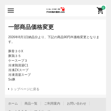
0
一部商品価格変更
2026年8月1日納品分より、下記の商品90円/K価格変更となりま
す。
豚骨３０X
豚鶏３５
ケースープ３
冷凍鶏清湯C1
冷凍ZXスープ
冷凍清湯スープ
So豚
トップページに戻る
ホーム
商品一覧
ご利用案内
お問い合わせ