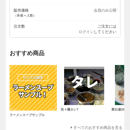
販売価格
会員のみ公開
（単価 × 入数）
注文数
ご注文には
ログイン
してください
おすすめ商品
坦々麺タレT
豚白湯28C
ラーメンスープサンプル
すべてのおすすめ商品を見る