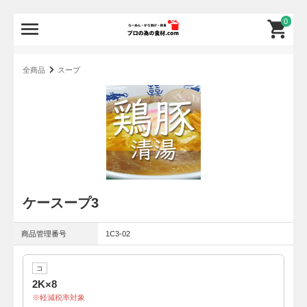
0
全商品
スープ
ケースープ3
商品管理番号
1C3-02
コ
2K×8
軽減税率対象