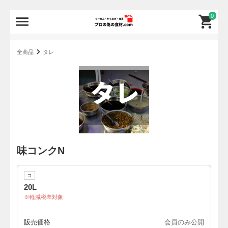
0
全商品
タレ
味コンクN
コ
20L
軽減税率対象
販売価格
会員のみ公開