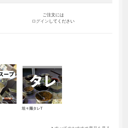
ご注文には
ログイン
してください
坦々麺タレT