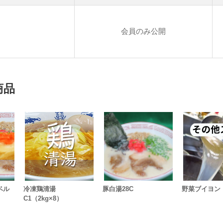
会員のみ公開
商品
ベル
冷凍鶏清湯
豚白湯28C
野菜ブイヨン
C1（2kg×8）