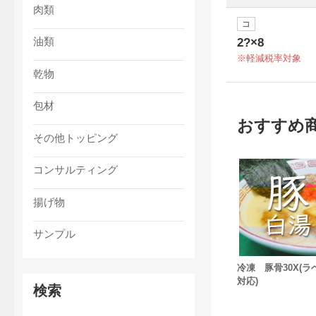
肉類
コ
油類
2?×8
軽減税率対象
乾物
包材
おすすめ
その他トッピング
コンサルティング
揚げ物
サンプル
冷凍 豚骨30X(ラ
対応)
検索