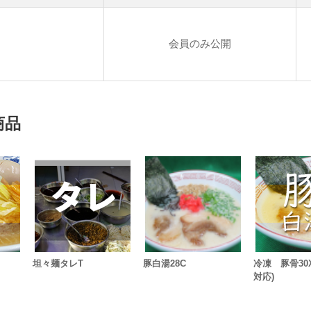
会員のみ公開
商品
坦々麺タレT
豚白湯28C
冷凍 豚骨30
対応)