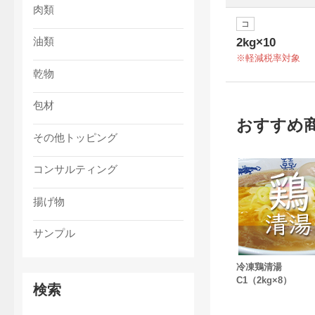
肉類
コ
油類
2kg×10
軽減税率対象
乾物
包材
おすすめ
その他トッピング
コンサルティング
揚げ物
サンプル
冷凍鶏清湯
C1（2kg×8）
検索