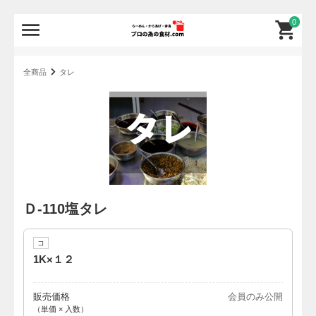
0
全商品
タレ
Ｄ-110塩タレ
コ
1K×１２
販売価格
会員のみ公開
（単価 × 入数）