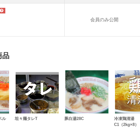
会員のみ公開
商品
ベル
坦々麺タレT
豚白湯28C
冷凍鶏清湯
C1（2kg×8）