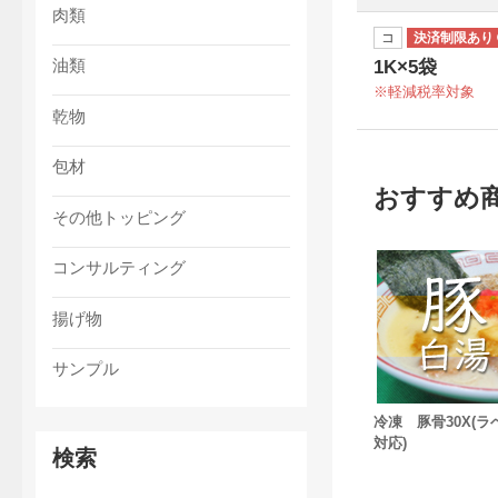
肉類
コ
油類
1K×5袋
軽減税率対象
乾物
包材
おすすめ
その他トッピング
コンサルティング
揚げ物
サンプル
冷凍 豚骨30X(ラ
対応)
検索