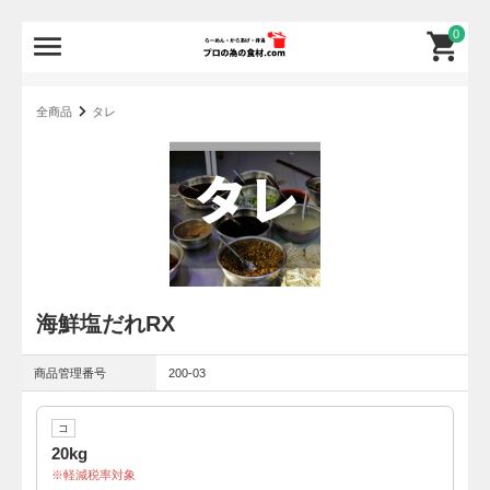
0
全商品
タレ
海鮮塩だれRX
商品管理番号
200-03
コ
20kg
軽減税率対象