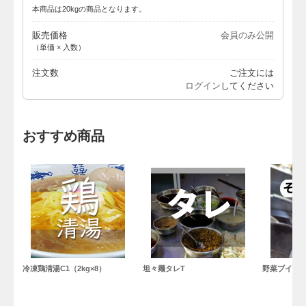
本商品は20kgの商品となります。
販売価格
会員のみ公開
（単価 × 入数）
注文数
ご注文には
ログイン
してください
おすすめ商品
冷凍鶏清湯C1（2kg×8）
坦々麺タレT
野菜ブイヨ