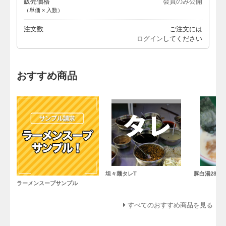
販売価格
会員のみ公開
（単価 × 入数）
注文数
ご注文には
ログイン
してください
おすすめ商品
坦々麺タレT
豚白湯28C
ラーメンスープサンプル
すべてのおすすめ商品を見る