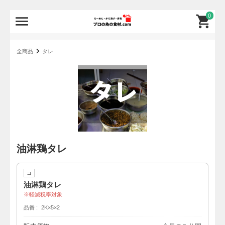
0
全商品
タレ
油淋鶏タレ
コ
油淋鶏タレ
軽減税率対象
品番
2K×5×2